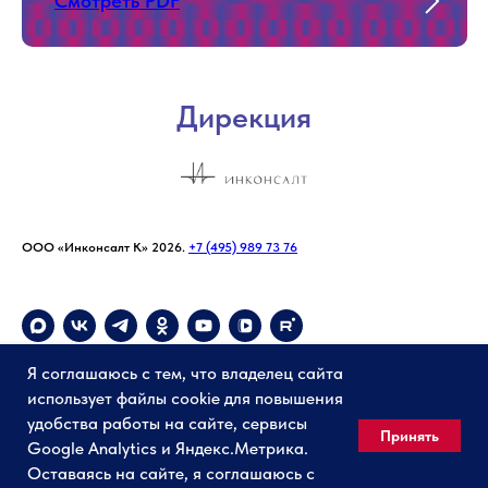
Смотреть PDF
Дирекция
ООО «Инконсалт К» 2026.
+7 (495) 989 73 76
info@sfy-conf.ru
Я соглашаюсь с тем, что владелец сайта
использует файлы cookie для повышения
удобства работы на сайте, сервисы
Принять
Google Analytics и Яндекс.Метрика.
Политика конфиденциальности
Публичная оферта
Оставаясь на сайте, я соглашаюсь с
Способы оплаты
Карта сайта
Фирменный стиль