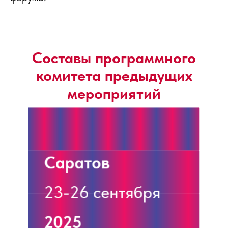
Составы программного
комитета предыдущих
мероприятий