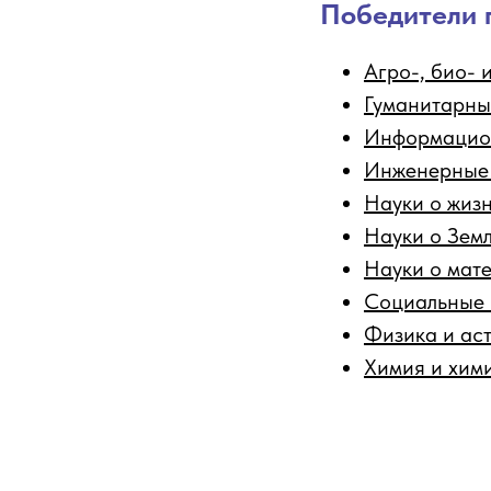
Победители 
Агро-, био- 
Гуманитарны
Информацион
Инженерные
Науки о жиз
Науки о Зем
Науки о мат
Социальные 
Физика и ас
Химия и хим