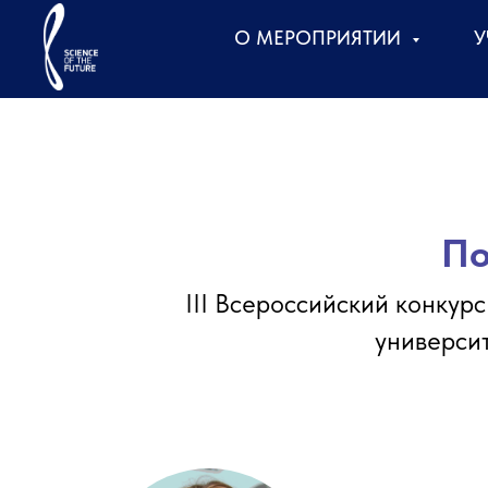
О МЕРОПРИЯТИИ
У
По
III Всероссийский конкур
университ