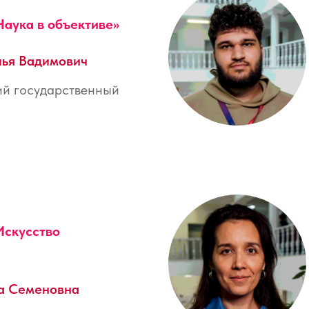
Наука в объективе
»
лья Вадимович
й государственный
Искусство
а Семеновна