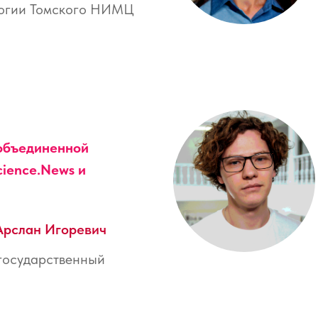
огии Томского НИМЦ
объединенной
cience.News и
Арслан Игоревич
государственный