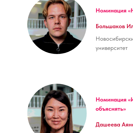
Номинация «
Большаков И
Новосибирски
университет
Номинация «
объяснять
»
Дашеева Аян