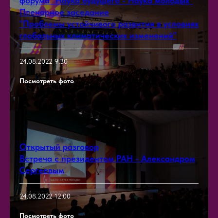
форума "Наука будущего - Наука молодых"
Пленарное заседание
"Проблемы устойчивого развития в условиях
глобальных климатических изменений"
24.08.2022 9:30
Посмотреть фото
Открытый разговор
Встреча с президентом РАН - Александром
Сергеевым
24.08.2022 12:00
Посмотреть фото